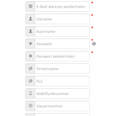
*
*
*
*
*