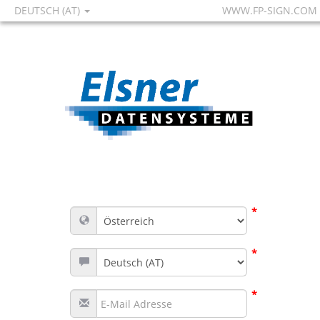
DEUTSCH (AT)
WWW.FP-SIGN.COM
*
*
*