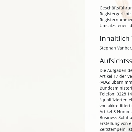
Geschäftsführun
Registergericht:
Registernummer
Umsatzsteuer-Id
Inhaltlich
Stephan Vanber
Aufsichts
Die Aufgaben der
Artikel 17 der V
(VDG) übernimm
Bundesministeri
Telefon: 0228 14
"qualifizierten 
von akkreditiert
Artikel 3 Nummer
Business Solutio
Erstellung von e
Zeitstempeln, is