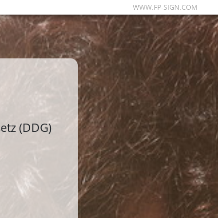
WWW.FP-SIGN.COM
etz (DDG)