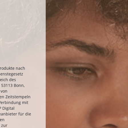
Produkte nach
ienstegesetz
eich des
, 53113 Bonn,
 von
hen Zeitstempeln
 Verbindung mit
 Digital
eanbieter für die
hen
 zur