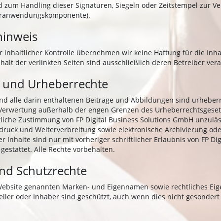
 zum Handling dieser Signaturen, Siegeln oder Zeitstempel zur Ver
turanwendungskomponente).
hinweis
er inhaltlicher Kontrolle übernehmen wir keine Haftung für die Inha
nhalt der verlinkten Seiten sind ausschließlich deren Betreiber vera
 und Urheberrechte
nd alle darin enthaltenen Beiträge und Abbildungen sind urheberr
 Verwertung außerhalb der engen Grenzen des Urheberrechtsgeset
ftliche Zustimmung von FP Digital Business Solutions GmbH unzulä
druck und Weiterverbreitung sowie elektronische Archivierung ode
er Inhalte sind nur mit vorheriger schriftlicher Erlaubnis von FP Di
estattet. Alle Rechte vorbehalten.
nd Schutzrechte
 Website genannten Marken- und Eigennamen sowie rechtliches Ei
teller oder Inhaber sind geschützt, auch wenn dies nicht gesonder