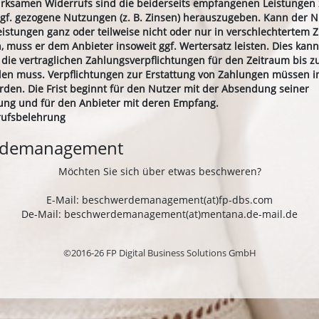
wirksamen Widerrufs sind die beiderseits empfangenen Leistungen
f. gezogene Nutzungen (z. B. Zinsen) herauszugeben. Kann der N
stungen ganz oder teilweise nicht oder nur in verschlechtertem 
 muss er dem Anbieter insoweit ggf. Wertersatz leisten. Dies kann
 die vertraglichen Zahlungsverpflichtungen für den Zeitraum bis 
llen muss. Verpflichtungen zur Erstattung von Zahlungen müssen i
erden. Die Frist beginnt für den Nutzer mit der Absendung seiner
ung und für den Anbieter mit deren Empfang.
rufsbelehrung
rdemanagement
Möchten Sie sich über etwas beschweren?
E-Mail: beschwerdemanagement(at)fp-dbs.com
De-Mail: beschwerdemanagement(at)mentana.de-mail.de
©2016-26 FP Digital Business Solutions GmbH