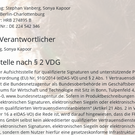
g: Stephan Vanberg, Sonya Kapoor
 Berlin-Charlottenburg
: HRB 274895 B
Nr.: DE 224 542 346
 Verantwortlicher
g, Sonya Kapoor
stelle nach § 2 VDG
 Aufsichtsstelle für qualifizierte Signaturen und unterstützende 
erordnung (EU) Nr. 910/2014 (eIDAS-VO) und § 2 Abs. 1 Vertrauensd
t die Bundesnetzagentur als Bundesoberbehörde im Geschäftsber
ums für Wirtschaft und Technologie mit Sitz in Bonn, Tulpenfeld 4
-0,
www.bundesnetzagentur.de
. Sofern in Produktbeschreibungen
elektronischen Signaturen, elektronischen Siegeln oder elektronisc
en qualifizierten Vertrauensdiensteanbietern" (Artikel 21 Abs. 2 in
 16 a eIDAS-VO) die Rede ist, wird darauf hingewiesen, dass die FP
ns GmbH selbst kein akkreditierter qualifizierter Vertrauensdienst
lektronischen Signaturen, elektronischen Siegeln oder elektronisc
t, sondern dem Nutzer hierfür eine gesetzeskonforme Infrastruktur