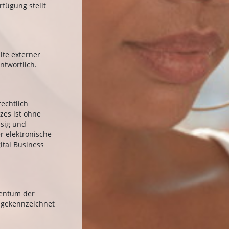
fügung stellt
lte externer
ntwortlich.
echtlich
zes ist ohne
ssig und
r elektronische
gital Business
gentum der
t gekennzeichnet