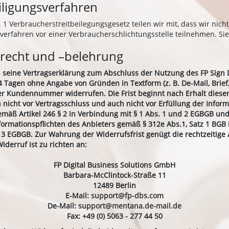
eiligungsverfahren
1 Verbraucherstreitbeilegungsgesetz teilen wir mit, dass wir nich
sverfahren vor einer Verbraucherschlichtungsstelle teilnehmen. Si
recht und –belehrung
 seine Vertragserklärung zum Abschluss der Nutzung des FP Sign 
 Tagen ohne Angabe von Gründen in Textform (z. B. De-Mail, Brief, 
r Kundennummer widerrufen. Die Frist beginnt nach Erhalt dieser
 nicht vor Vertragsschluss und auch nicht vor Erfüllung der Inform
emäß Artikel 246 § 2 in Verbindung mit § 1 Abs. 1 und 2 EGBGB und
nformationspflichten des Anbieters gemäß § 312e Abs.1, Satz 1 BGB
 § 3 EGBGB. Zur Wahrung der Widerrufsfrist genügt die rechtzeitig
iderruf ist zu richten an:
FP Digital Business Solutions GmbH
Barbara-McClintock-Straße 11
12489 Berlin
E-Mail:
support@fp-dbs.com
De-Mail:
support@mentana.de-mail.de
Fax: +49 (0) 5063 - 277 44 50