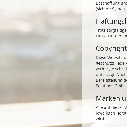
Beschaffung und
(sichere Signa
Haftungs
Trotz sorgfältig
Links. Für den I
Copyright
Diese Website u
geschützt. Jede
vorherige schri
untersagt. Nach
Bereitstellung d
Solutions GmbH g
Marken u
Alle auf dieser
jeweiligen Hers
wird.