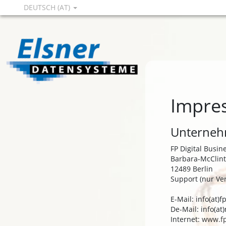
DEUTSCH (AT)
Impre
Unternehm
FP Digital Busi
Barbara-McClint
12489 Berlin
Support (nur Ve
E-Mail: info(at)
De-Mail: info(a
Internet:
www.f