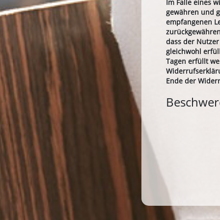
Im Falle eines 
gewähren und gg
empfangenen Lei
zurückgewähren,
dass der Nutzer
gleichwohl erfü
Tagen erfüllt w
Widerrufserklär
Ende der Wider
Beschwe