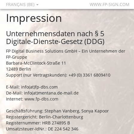
FRANÇAIS (BE)
WWW.FP-SIGN.COM
Impression
Unternehmensdaten nach § 5
Digitale-Dienste-Gesetz (DDG)
FP Digital Business Solutions GmbH – Ein Unternehmen der
FP-Gruppe
Barbara-McClintock-Straße 11
12489 Berlin
Support (nur Vertragskunden): +49 (0) 3361 6809410
E-Mail: info(at)fp-dbs.com
De-Mail: info(at)mentana.de-mail.de
Internet:
www.fp-dbs.com
Geschäftsführung: Stephan Vanberg, Sonya Kapoor
Registergericht: Berlin-Charlottenburg
Registernummer: HRB 274895 B
Umsatzsteuer-IdNr.: DE 224 542 346