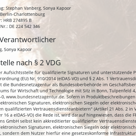
g: Stephan Vanberg, Sonya Kapoor
 Berlin-Charlottenburg
: HRB 274895 B
Nr.: DE 224 542 346
 Verantwortlicher
g, Sonya Kapoor
stelle nach § 2 VDG
 Aufsichtsstelle für qualifizierte Signaturen und unterstützende 
erordnung (EU) Nr. 910/2014 (eIDAS-VO) und § 2 Abs. 1 Vertrauensd
t die Bundesnetzagentur als Bundesoberbehörde im Geschäftsber
ums für Wirtschaft und Technologie mit Sitz in Bonn, Tulpenfeld 4
-0,
www.bundesnetzagentur.de
. Sofern in Produktbeschreibungen
elektronischen Signaturen, elektronischen Siegeln oder elektronisc
en qualifizierten Vertrauensdiensteanbietern" (Artikel 21 Abs. 2 in
 16 a eIDAS-VO) die Rede ist, wird darauf hingewiesen, dass die FP
ns GmbH selbst kein akkreditierter qualifizierter Vertrauensdienst
lektronischen Signaturen, elektronischen Siegeln oder elektronisc
t, sondern dem Nutzer hierfür eine gesetzeskonforme Infrastruktur