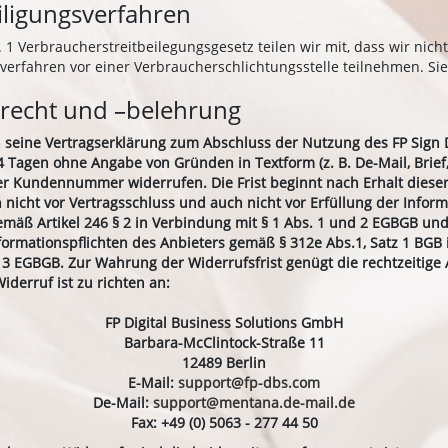
eiligungsverfahren
1 Verbraucherstreitbeilegungsgesetz teilen wir mit, dass wir nich
sverfahren vor einer Verbraucherschlichtungsstelle teilnehmen. Si
recht und –belehrung
 seine Vertragserklärung zum Abschluss der Nutzung des FP Sign 
 Tagen ohne Angabe von Gründen in Textform (z. B. De-Mail, Brief, 
r Kundennummer widerrufen. Die Frist beginnt nach Erhalt dieser
 nicht vor Vertragsschluss und auch nicht vor Erfüllung der Inform
emäß Artikel 246 § 2 in Verbindung mit § 1 Abs. 1 und 2 EGBGB und
nformationspflichten des Anbieters gemäß § 312e Abs.1, Satz 1 BGB
 § 3 EGBGB. Zur Wahrung der Widerrufsfrist genügt die rechtzeitig
iderruf ist zu richten an:
FP Digital Business Solutions GmbH
Barbara-McClintock-Straße 11
12489 Berlin
E-Mail:
support@fp-dbs.com
De-Mail:
support@mentana.de-mail.de
Fax: +49 (0) 5063 - 277 44 50