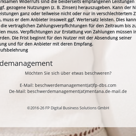
wirksamen Widerrufs sind die beiderseits empfangenen Leistungen
f. gezogene Nutzungen (z. B. Zinsen) herauszugeben. Kann der N
stungen ganz oder teilweise nicht oder nur in verschlechtertem 
 muss er dem Anbieter insoweit ggf. Wertersatz leisten. Dies kann
 die vertraglichen Zahlungsverpflichtungen für den Zeitraum bis 
llen muss. Verpflichtungen zur Erstattung von Zahlungen müssen i
erden. Die Frist beginnt für den Nutzer mit der Absendung seiner
ung und für den Anbieter mit deren Empfang.
rufsbelehrung
rdemanagement
Möchten Sie sich über etwas beschweren?
E-Mail: beschwerdemanagement(at)fp-dbs.com
De-Mail: beschwerdemanagement(at)mentana.de-mail.de
©2016-26 FP Digital Business Solutions GmbH