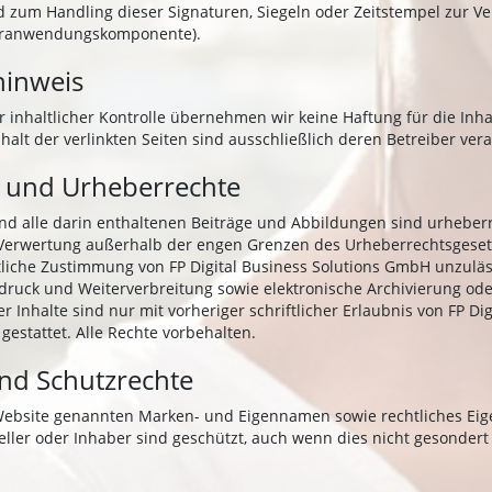
 zum Handling dieser Signaturen, Siegeln oder Zeitstempel zur Ver
turanwendungskomponente).
hinweis
er inhaltlicher Kontrolle übernehmen wir keine Haftung für die Inha
nhalt der verlinkten Seiten sind ausschließlich deren Betreiber vera
 und Urheberrechte
nd alle darin enthaltenen Beiträge und Abbildungen sind urheberr
 Verwertung außerhalb der engen Grenzen des Urheberrechtsgeset
ftliche Zustimmung von FP Digital Business Solutions GmbH unzulä
druck und Weiterverbreitung sowie elektronische Archivierung ode
er Inhalte sind nur mit vorheriger schriftlicher Erlaubnis von FP Di
estattet. Alle Rechte vorbehalten.
nd Schutzrechte
 Website genannten Marken- und Eigennamen sowie rechtliches Ei
teller oder Inhaber sind geschützt, auch wenn dies nicht gesonder