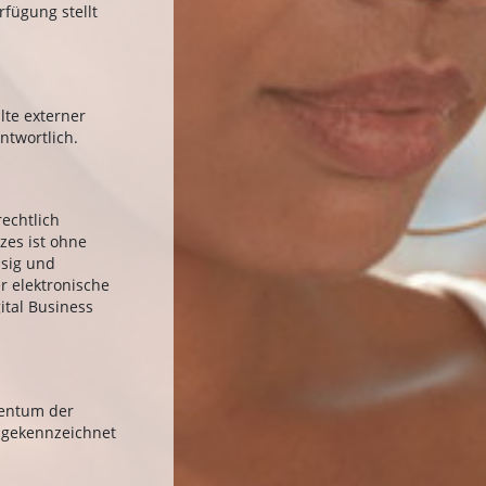
fügung stellt
lte externer
ntwortlich.
echtlich
zes ist ohne
ssig und
r elektronische
gital Business
gentum der
t gekennzeichnet