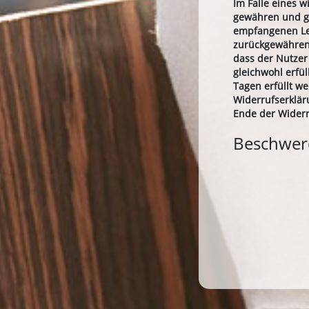
Im Falle eines 
gewähren und gg
empfangenen Lei
zurückgewähren,
dass der Nutzer
gleichwohl erfü
Tagen erfüllt w
Widerrufserklär
Ende der Wider
Beschwe