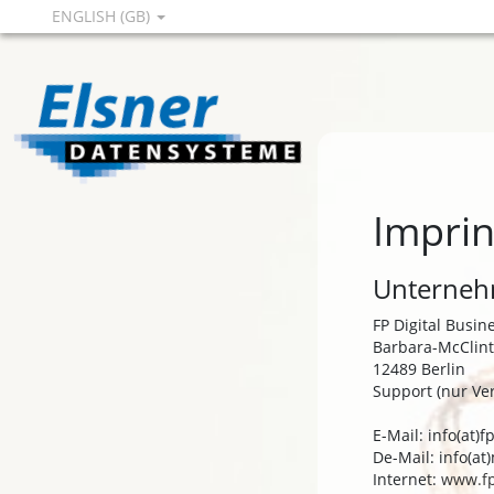
ENGLISH (GB)
Imprin
Unternehm
FP Digital Busi
Barbara-McClint
12489 Berlin
Support (nur Ve
E-Mail: info(at)
De-Mail: info(a
Internet:
www.f