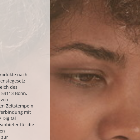
Produkte nach
ienstegesetz
eich des
, 53113 Bonn,
 von
hen Zeitstempeln
 Verbindung mit
 Digital
eanbieter für die
hen
 zur