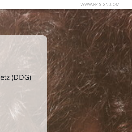
WWW.FP-SIGN.COM
etz (DDG)