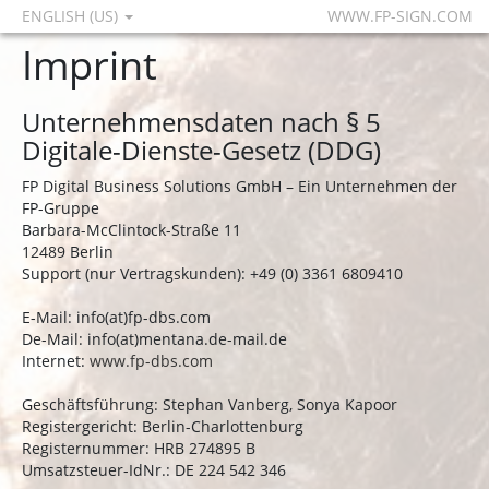
ENGLISH (US)
WWW.FP-SIGN.COM
Imprint
Unternehmensdaten nach § 5
Digitale-Dienste-Gesetz (DDG)
FP Digital Business Solutions GmbH – Ein Unternehmen der
FP-Gruppe
Barbara-McClintock-Straße 11
12489 Berlin
Support (nur Vertragskunden): +49 (0) 3361 6809410
E-Mail: info(at)fp-dbs.com
De-Mail: info(at)mentana.de-mail.de
Internet:
www.fp-dbs.com
Geschäftsführung: Stephan Vanberg, Sonya Kapoor
Registergericht: Berlin-Charlottenburg
Registernummer: HRB 274895 B
Umsatzsteuer-IdNr.: DE 224 542 346