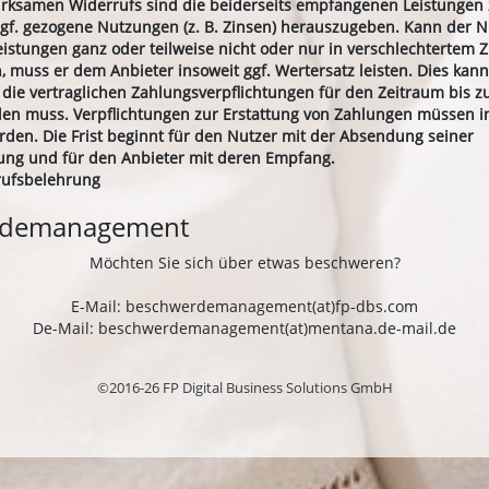
wirksamen Widerrufs sind die beiderseits empfangenen Leistungen
f. gezogene Nutzungen (z. B. Zinsen) herauszugeben. Kann der N
stungen ganz oder teilweise nicht oder nur in verschlechtertem 
 muss er dem Anbieter insoweit ggf. Wertersatz leisten. Dies kann
 die vertraglichen Zahlungsverpflichtungen für den Zeitraum bis 
llen muss. Verpflichtungen zur Erstattung von Zahlungen müssen i
erden. Die Frist beginnt für den Nutzer mit der Absendung seiner
ung und für den Anbieter mit deren Empfang.
rufsbelehrung
rdemanagement
Möchten Sie sich über etwas beschweren?
E-Mail: beschwerdemanagement(at)fp-dbs.com
De-Mail: beschwerdemanagement(at)mentana.de-mail.de
©2016-26 FP Digital Business Solutions GmbH