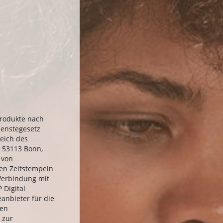
Produkte nach
ienstegesetz
eich des
, 53113 Bonn,
 von
hen Zeitstempeln
 Verbindung mit
 Digital
eanbieter für die
hen
 zur