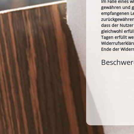
Im Falle eines 
gewähren und gg
empfangenen Lei
zurückgewähren,
dass der Nutzer
gleichwohl erfü
Tagen erfüllt w
Widerrufserklär
Ende der Wider
Beschwe