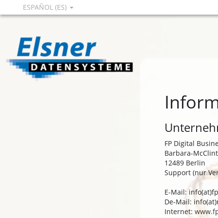
ESPAÑOL (ES)
Inform
Unternehm
FP Digital Busi
Barbara-McClint
12489 Berlin
Support (nur Ve
E-Mail: info(at)
De-Mail: info(a
Internet:
www.f