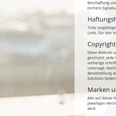
Beschaffung und
(sichere Signa
Haftungs
Trotz sorgfältig
Links. Für den I
Copyright
Diese Website u
geschützt. Jede
vorherige schri
untersagt. Nach
Bereitstellung d
Solutions GmbH g
Marken u
Alle auf dieser
jeweiligen Hers
wird.