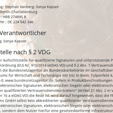
g: Stephan Vanberg, Sonya Kapoor
 Berlin-Charlottenburg
: HRB 274895 B
Nr.: DE 224 542 346
 Verantwortlicher
g, Sonya Kapoor
stelle nach § 2 VDG
 Aufsichtsstelle für qualifizierte Signaturen und unterstützende 
erordnung (EU) Nr. 910/2014 (eIDAS-VO) und § 2 Abs. 1 Vertrauensd
t die Bundesnetzagentur als Bundesoberbehörde im Geschäftsber
ums für Wirtschaft und Technologie mit Sitz in Bonn, Tulpenfeld 4
-0,
www.bundesnetzagentur.de
. Sofern in Produktbeschreibungen
elektronischen Signaturen, elektronischen Siegeln oder elektronisc
en qualifizierten Vertrauensdiensteanbietern" (Artikel 21 Abs. 2 in
 16 a eIDAS-VO) die Rede ist, wird darauf hingewiesen, dass die FP
ns GmbH selbst kein akkreditierter qualifizierter Vertrauensdienst
lektronischen Signaturen, elektronischen Siegeln oder elektronisc
t, sondern dem Nutzer hierfür eine gesetzeskonforme Infrastruktur