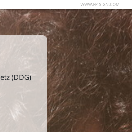
WWW.FP-SIGN.COM
etz (DDG)