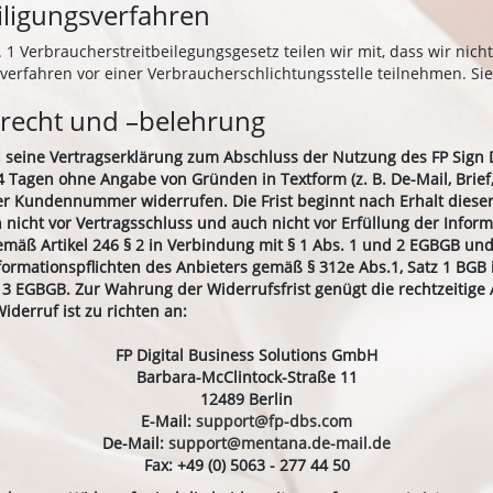
eiligungsverfahren
1 Verbraucherstreitbeilegungsgesetz teilen wir mit, dass wir nich
sverfahren vor einer Verbraucherschlichtungsstelle teilnehmen. Si
recht und –belehrung
 seine Vertragserklärung zum Abschluss der Nutzung des FP Sign 
 Tagen ohne Angabe von Gründen in Textform (z. B. De-Mail, Brief, 
r Kundennummer widerrufen. Die Frist beginnt nach Erhalt dieser
 nicht vor Vertragsschluss und auch nicht vor Erfüllung der Inform
emäß Artikel 246 § 2 in Verbindung mit § 1 Abs. 1 und 2 EGBGB und
nformationspflichten des Anbieters gemäß § 312e Abs.1, Satz 1 BGB
 § 3 EGBGB. Zur Wahrung der Widerrufsfrist genügt die rechtzeitig
iderruf ist zu richten an:
FP Digital Business Solutions GmbH
Barbara-McClintock-Straße 11
12489 Berlin
E-Mail:
support@fp-dbs.com
De-Mail:
support@mentana.de-mail.de
Fax: +49 (0) 5063 - 277 44 50