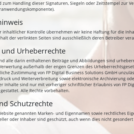
 zum Handling dieser Signaturen, Siegeln oder Zeitstempel zur Ver
turanwendungskomponente).
hinweis
er inhaltlicher Kontrolle übernehmen wir keine Haftung für die Inha
nhalt der verlinkten Seiten sind ausschließlich deren Betreiber vera
 und Urheberrechte
nd alle darin enthaltenen Beiträge und Abbildungen sind urheberr
 Verwertung außerhalb der engen Grenzen des Urheberrechtsgeset
ftliche Zustimmung von FP Digital Business Solutions GmbH unzulä
druck und Weiterverbreitung sowie elektronische Archivierung ode
er Inhalte sind nur mit vorheriger schriftlicher Erlaubnis von FP Di
estattet. Alle Rechte vorbehalten.
nd Schutzrechte
 Website genannten Marken- und Eigennamen sowie rechtliches Ei
teller oder Inhaber sind geschützt, auch wenn dies nicht gesonder