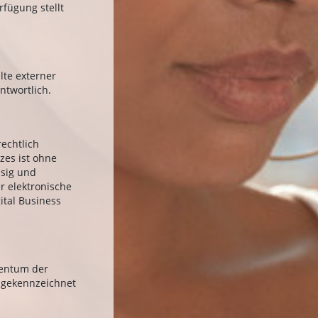
fügung stellt
lte externer
ntwortlich.
echtlich
zes ist ohne
ssig und
r elektronische
gital Business
gentum der
t gekennzeichnet