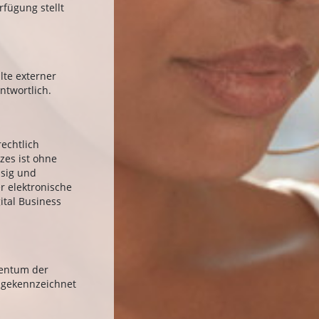
fügung stellt
lte externer
ntwortlich.
echtlich
zes ist ohne
ssig und
r elektronische
gital Business
gentum der
t gekennzeichnet