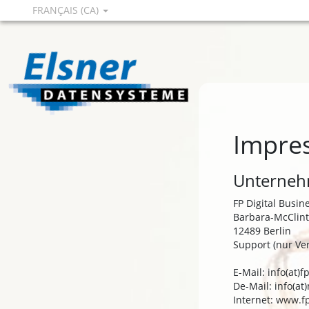
FRANÇAIS (CA)
Impre
Unternehm
FP Digital Busi
Barbara-McClint
12489 Berlin
Support (nur Ve
E-Mail: info(at)
De-Mail: info(a
Internet:
www.f