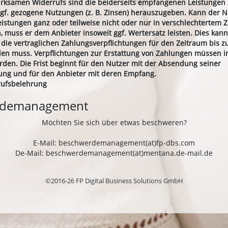
wirksamen Widerrufs sind die beiderseits empfangenen Leistungen
f. gezogene Nutzungen (z. B. Zinsen) herauszugeben. Kann der N
stungen ganz oder teilweise nicht oder nur in verschlechtertem 
 muss er dem Anbieter insoweit ggf. Wertersatz leisten. Dies kann
 die vertraglichen Zahlungsverpflichtungen für den Zeitraum bis 
llen muss. Verpflichtungen zur Erstattung von Zahlungen müssen i
erden. Die Frist beginnt für den Nutzer mit der Absendung seiner
ung und für den Anbieter mit deren Empfang.
rufsbelehrung
rdemanagement
Möchten Sie sich über etwas beschweren?
E-Mail: beschwerdemanagement(at)fp-dbs.com
De-Mail: beschwerdemanagement(at)mentana.de-mail.de
©2016-26 FP Digital Business Solutions GmbH