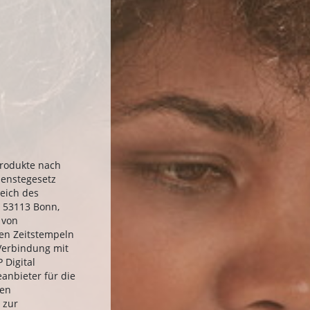
Produkte nach
ienstegesetz
eich des
, 53113 Bonn,
 von
hen Zeitstempeln
 Verbindung mit
 Digital
eanbieter für die
hen
 zur