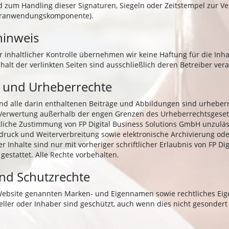
 zum Handling dieser Signaturen, Siegeln oder Zeitstempel zur Ver
turanwendungskomponente).
hinweis
er inhaltlicher Kontrolle übernehmen wir keine Haftung für die Inha
nhalt der verlinkten Seiten sind ausschließlich deren Betreiber vera
 und Urheberrechte
nd alle darin enthaltenen Beiträge und Abbildungen sind urheberr
 Verwertung außerhalb der engen Grenzen des Urheberrechtsgeset
ftliche Zustimmung von FP Digital Business Solutions GmbH unzulä
druck und Weiterverbreitung sowie elektronische Archivierung ode
er Inhalte sind nur mit vorheriger schriftlicher Erlaubnis von FP Di
estattet. Alle Rechte vorbehalten.
nd Schutzrechte
 Website genannten Marken- und Eigennamen sowie rechtliches Ei
teller oder Inhaber sind geschützt, auch wenn dies nicht gesonder