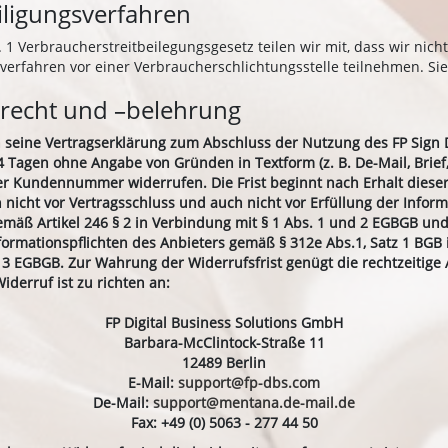
eiligungsverfahren
1 Verbraucherstreitbeilegungsgesetz teilen wir mit, dass wir nich
sverfahren vor einer Verbraucherschlichtungsstelle teilnehmen. Si
recht und –belehrung
 seine Vertragserklärung zum Abschluss der Nutzung des FP Sign 
 Tagen ohne Angabe von Gründen in Textform (z. B. De-Mail, Brief, 
r Kundennummer widerrufen. Die Frist beginnt nach Erhalt dieser
 nicht vor Vertragsschluss und auch nicht vor Erfüllung der Inform
emäß Artikel 246 § 2 in Verbindung mit § 1 Abs. 1 und 2 EGBGB und
nformationspflichten des Anbieters gemäß § 312e Abs.1, Satz 1 BGB
 § 3 EGBGB. Zur Wahrung der Widerrufsfrist genügt die rechtzeitig
iderruf ist zu richten an:
FP Digital Business Solutions GmbH
Barbara-McClintock-Straße 11
12489 Berlin
E-Mail:
support@fp-dbs.com
De-Mail:
support@mentana.de-mail.de
Fax: +49 (0) 5063 - 277 44 50