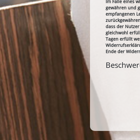
Im Falle eines 
gewähren und gg
empfangenen Lei
zurückgewähren,
dass der Nutzer
gleichwohl erfü
Tagen erfüllt w
Widerrufserklär
Ende der Wider
Beschwe