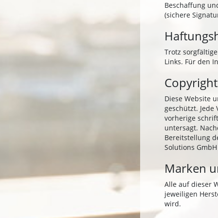
Beschaffung und
(sichere Signa
Haftungs
Trotz sorgfältig
Links. Für den I
Copyright
Diese Website u
geschützt. Jede
vorherige schri
untersagt. Nach
Bereitstellung d
Solutions GmbH g
Marken u
Alle auf dieser
jeweiligen Hers
wird.