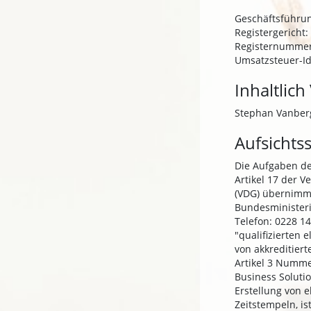
Geschäftsführun
Registergericht:
Registernummer
Umsatzsteuer-Id
Inhaltlich
Stephan Vanber
Aufsichts
Die Aufgaben der
Artikel 17 der V
(VDG) übernimm
Bundesministeri
Telefon: 0228 14
"qualifizierten 
von akkreditiert
Artikel 3 Nummer
Business Solutio
Erstellung von e
Zeitstempeln, is