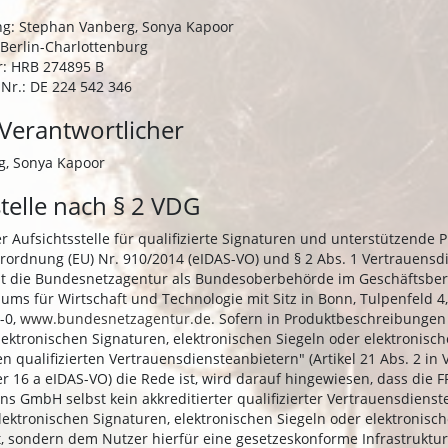
g: Stephan Vanberg, Sonya Kapoor
 Berlin-Charlottenburg
: HRB 274895 B
Nr.: DE 224 542 346
 Verantwortlicher
g, Sonya Kapoor
stelle nach § 2 VDG
 Aufsichtsstelle für qualifizierte Signaturen und unterstützende 
erordnung (EU) Nr. 910/2014 (eIDAS-VO) und § 2 Abs. 1 Vertrauensd
t die Bundesnetzagentur als Bundesoberbehörde im Geschäftsber
ums für Wirtschaft und Technologie mit Sitz in Bonn, Tulpenfeld 4
-0,
www.bundesnetzagentur.de
. Sofern in Produktbeschreibungen
elektronischen Signaturen, elektronischen Siegeln oder elektronisc
en qualifizierten Vertrauensdiensteanbietern" (Artikel 21 Abs. 2 in
 16 a eIDAS-VO) die Rede ist, wird darauf hingewiesen, dass die FP
ns GmbH selbst kein akkreditierter qualifizierter Vertrauensdienst
lektronischen Signaturen, elektronischen Siegeln oder elektronisc
t, sondern dem Nutzer hierfür eine gesetzeskonforme Infrastruktur