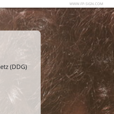
WWW.FP-SIGN.COM
etz (DDG)